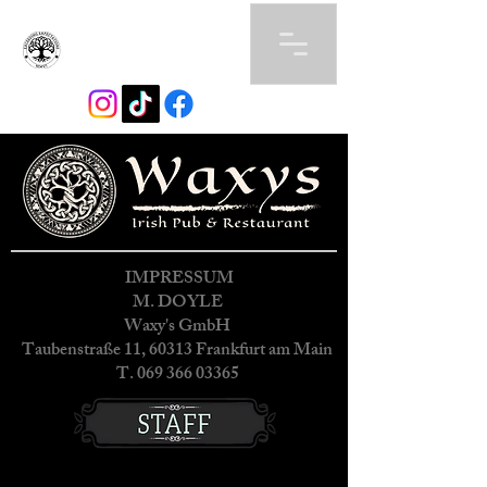
IMPRESSUM
M. DOYLE
Waxy's GmbH
Taubenstraße 11, 60313 Frankfurt am Main
T.
069 366 03365